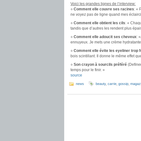
Voici les grandes lignes de l’interview:
○
Comment elle couvre ses racines
: « 
ne voyez pas de ligne quand mes éclairc
○
Comment elle obtient les cils
: « Chaqu
tandis que d’autres les rendent plus épais
○
Comment elle adoucit ses cheveux
: 
ennuyeux. Je mets une crème hydratante so
○
Comment elle évite les eyeliner trop 
bois scintillant. Il donne le même effet que
○
Son crayon à sourcils préféré
(Definer
temps pour le finir. »
source
news
beauty
,
carrie
,
gossip
,
magaz