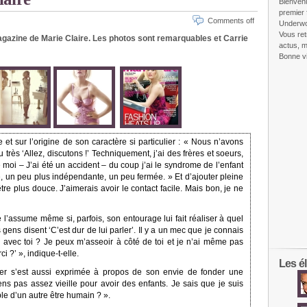
Bienven
premier 
Comments off
Underw
Vous ret
magazine de Marie Claire. Les photos sont remarquables et Carrie
actus, m
Bonne vi
et sur l’origine de son caractère si particulier : « Nous n’avons
u très ‘Allez, discutons !’ Techniquement, j’ai des frères et soeurs,
 moi – J’ai été un accident – du coup j’ai le syndrome de l’enfant
e, un peu plus indépendante, un peu fermée. » Et d’ajouter pleine
être plus douce. J’aimerais avoir le contact facile. Mais bon, je ne
e l’assume même si, parfois, son entourage lui fait réaliser à quel
s gens disent ‘C’est dur de lui parler’. Il y a un mec que je connais
me avec toi ? Je peux m’asseoir à côté de toi et je n’ai même pas
i ?’ », indique-t-elle.
Les él
er s’est aussi exprimée à propos de son envie de fonder une
ens pas assez vieille pour avoir des enfants. Je sais que je suis
le d’un autre être humain ? ».