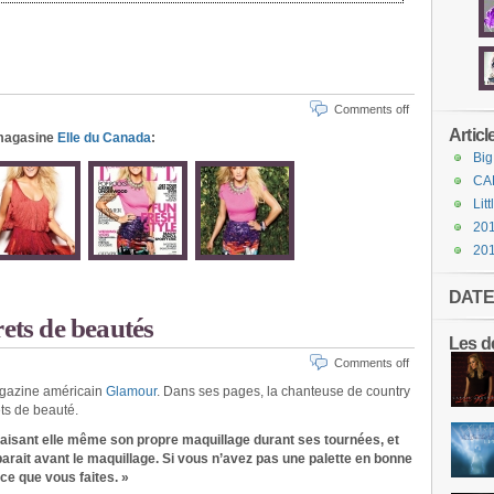
Comments off
Articl
u magasine
Elle du Canada
:
Big
CA
Lit
201
20
DATE
rets de beautés
Les de
Comments off
magazine américain
Glamour
. Dans ses pages, la chanteuse de country
ts de beauté.
 faisant elle même son propre maquillage durant ses tournées, et
parait avant le maquillage. Si vous n’avez pas une palette en bonne
 ce que vous faites. »