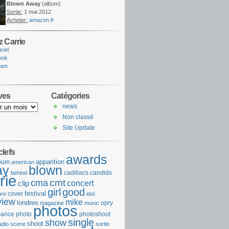
Blown Away
(album)
Sortie:
1 mai 2012
Acheter:
amazon.fr
z Carrie
iciel
ook
ram
ves
Catégories
news
Non classé
Site Update
clefs
awards
apparition
bum
american
ay
blown
cadillacs
candids
behind
rie
cmt
cma
concert
clip
girl
good
festival
cover
ure
idol
view
mike
londres
opry
magazine
music
photos
mance
photo
photoshoot
single
show
shoot
adio
scene
sortie