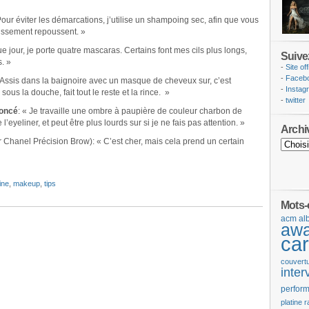
Pour éviter les démarcations, j’utilise un shampoing sec, afin que vous
issement repoussent. »
e jour, je porte quatre mascaras. Certains font mes cils plus longs,
Suive
. »
-
Site off
-
Faceb
«Assis dans la baignoire avec un masque de cheveux sur, c’est
-
Instag
us la douche, fait tout le reste et la rince. »
-
twitter
foncé
: « Je travaille une ombre à paupière de couleur charbon de
 l’eyeliner, et peut être plus lourds sur si je ne fais pas attention. »
Archi
 Chanel Précision Brow): « C’est cher, mais cela prend un certain
ine
,
makeup
,
tips
Mots-
acm
al
aw
car
couvert
inter
perfor
platine
r