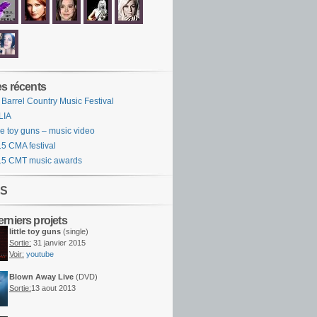
es récents
 Barrel Country Music Festival
LIA
tle toy guns – music video
5 CMA festival
15 CMT music awards
S
rniers projets
little toy guns
(single)
Sortie:
31 janvier 2015
Voir:
youtube
Blown Away Live
(DVD)
Sortie:
13 aout 2013