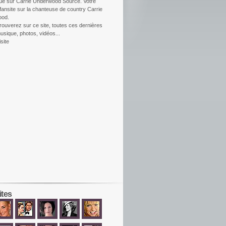
ue sur Carrie Underwood Source. Votre
fansite sur la chanteuse de country Carrie
ood.
rouverez sur ce site, toutes ces dernières
usique, photos, vidéos...
site
ites