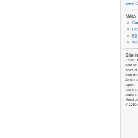
steven
Méta
Co
Fl
RS
Wor
Site i
Carrie U
pour seu
news et
pour d'a
Je n'ai 
agents.
Les phot
auteurs 
Merci de
© 2010-