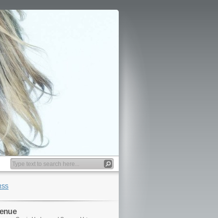
RSS
venue