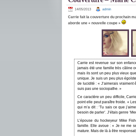
14/05/2013
admin
Carrie fait la couverture du prochain 
aborde une « nouvelle coupe »
Carrie est revenue sur son enfance 
jamais été une famille très câline o
mais ils sont un peu plus vieux que
unique. Je suis un peu plus égoïst
de lucidité : « J’aimerais vraiment 
suis pas une sociopathe. »
Ce caractère un peu difficile, Carri
point elle peut paraître froide. « Le
qui m’a dit : ‘Tu sais ce que j’ai
besoin de parler’. J’étais genre ‘Merc
L’épouse du hockeyeur Mike Fish
famille. Elle avoue : « Je ne me s
mature. Mais de là à être responsab