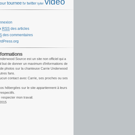
video
tournee
tour
tv
twitter
tyler
nnexion
ux
RSS
des articles
S
des commentaires
dPress.org
nformations
nderwood Source est un site non officiel qui a
l but de donner un maximum d'informations de
 de photos sur la chanteuse Carrie Underwood
utres fans.
aucun contact avec Carrie, ses proches ou ses
os hébergées sur le site appartiennent à leurs
respectifs.
 respecter mon travail.
2015