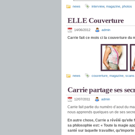
news
interview
,
magazine
,
photos
ELLE Couverture
14/06/2012
admin
Carrie fait ce mois ci la couverture d
news
couverture
,
magazine
,
scans
Carrie partage ses sec
12/07/2011
admin
Carrie fait partie du numéro d’aout du 
nous apprends quelques un de ses secre
En autre chose, Carrie a révélé qu’elle
sa philosophie est: « Toute la magie ap
santé sur laquelle travailler, qu’importe