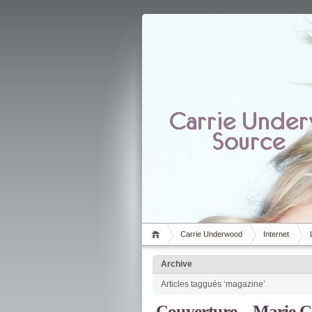
Carrie Underwood
Internet
Archive
Articles taggués ‘magazine’
Couverture – Marie C