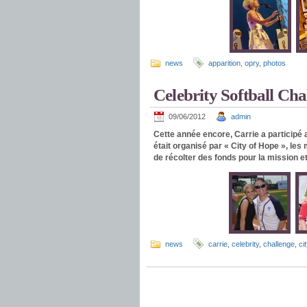
news
apparition
,
opry
,
photos
Celebrity Softball Cha
09/06/2012
admin
Cette année encore, Carrie a participé 
était organisé par « City of Hope », le
de récolter des fonds pour la mission e
news
carrie
,
celebrity
,
challenge
,
cit