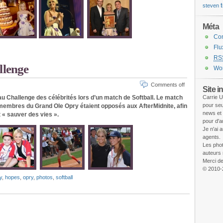
steven
Méta
Co
Fl
RS
llenge
Wor
Comments off
Site i
au Challenge des célébrités lors d’un match de Softball. Le match
Carrie U
pour seu
s membres du Grand Ole Opry étaient opposés aux AfterMidnite, afin
news et
t « sauver des vies ».
pour d'a
Je n'ai 
agents.
Les phot
auteurs 
Merci de
© 2010-
y
,
hopes
,
opry
,
photos
,
softball