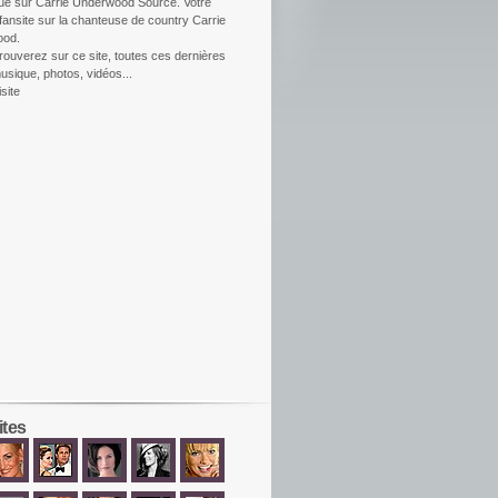
ue sur Carrie Underwood Source. Votre
fansite sur la chanteuse de country Carrie
ood.
rouverez sur ce site, toutes ces dernières
usique, photos, vidéos...
site
ites