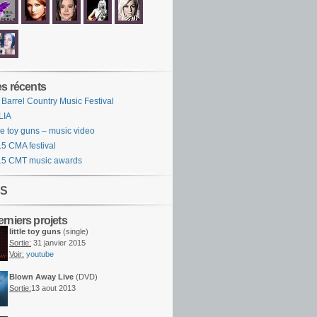
es récents
 Barrel Country Music Festival
LIA
tle toy guns – music video
5 CMA festival
15 CMT music awards
S
rniers projets
little toy guns
(single)
Sortie:
31 janvier 2015
Voir:
youtube
Blown Away Live
(DVD)
Sortie:
13 aout 2013