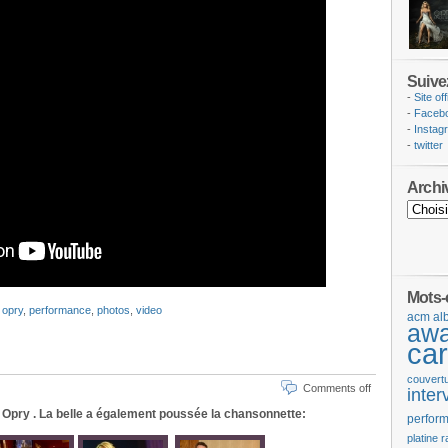
Suive
-
Site off
-
Faceb
-
Instag
-
twitter
Archi
Mots-
,
opry
,
performance
,
photos
,
video
acm
al
aw
car
couvert
Comments off
inter
e Opry . La belle a également poussée la chansonnette:
perfor
platine
r