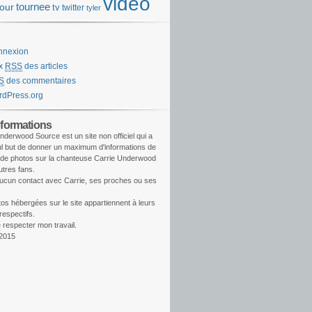
video
tournee
tour
tv
twitter
tyler
nnexion
ux
RSS
des articles
S
des commentaires
dPress.org
nformations
nderwood Source est un site non officiel qui a
l but de donner un maximum d'informations de
 de photos sur la chanteuse Carrie Underwood
utres fans.
aucun contact avec Carrie, ses proches ou ses
os hébergées sur le site appartiennent à leurs
respectifs.
 respecter mon travail.
2015