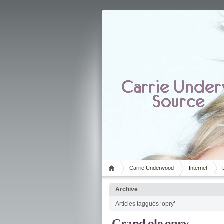
Carrie Underwood
Internet
Archive
Articles taggués ‘opry’
Grand ole opry