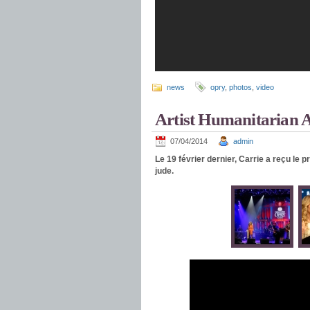
news
opry
,
photos
,
video
Artist Humanitarian 
07/04/2014
admin
Le 19 février dernier, Carrie a reçu le p
jude.