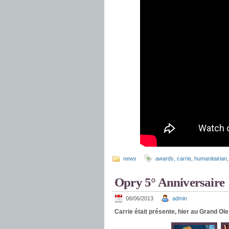
news
awards
,
carrie
,
humanitairian
Opry 5° Anniversaire
08/06/2013
admin
Carrie était présente, hier au Grand Ol