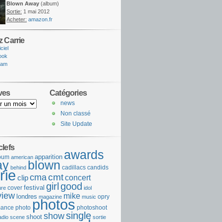
Blown Away
(album)
Sortie:
1 mai 2012
Acheter:
amazon.fr
z Carrie
iciel
ook
ram
ves
Catégories
news
Non classé
Site Update
clefs
awards
apparition
bum
american
ay
blown
cadillacs
candids
behind
rie
cmt
cma
concert
clip
girl
good
festival
cover
ure
idol
view
mike
londres
opry
magazine
music
photos
mance
photo
photoshoot
single
show
shoot
adio
scene
sortie