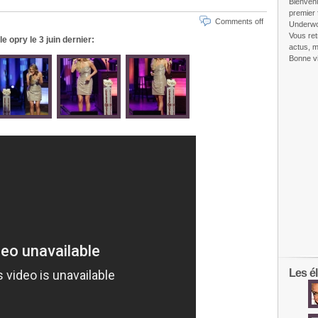
Bienven
premier 
Comments off
Underw
Vous ret
e opry le 3 juin dernier:
actus, m
Bonne vi
Les él