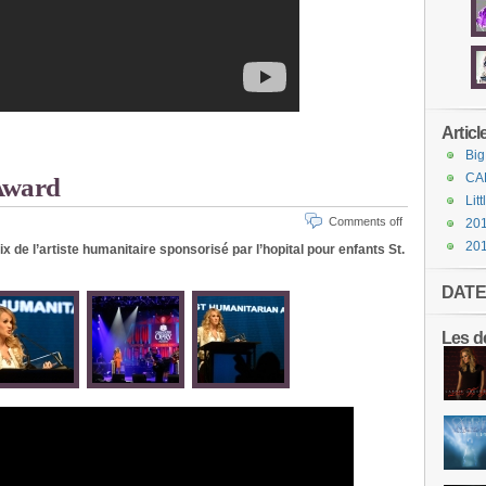
Articl
Big
CA
Award
Lit
Comments off
201
20
rix de l’artiste humanitaire sponsorisé par l’hopital pour enfants St.
DATE
Les de