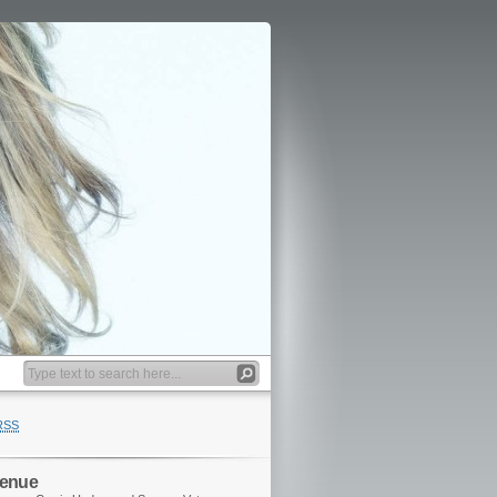
RSS
venue