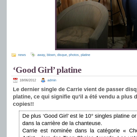
news
away
,
blown
,
disque
,
photos
,
platine
‘Good Girl’ platine
18/06/2012
admin
Le dernier single de Carrie vient de passer dis
platine, ce qui signifie qu’il a été vendu a plus 
copies!!
De plus ‘Good Girl’ est le 10° singles platine or
dans la carrière de la chanteuse.
Carrie est nominée dans la catégorie « Ch