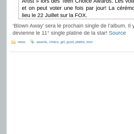
Artist » lors des Teen Choice Awards. Les vot
et on peut voter une fois par jour! La céré
lieu le 22 Juillet sur la FOX.
‘Blown Away’ sera le prochain single de l’album. Il 
devienne le 11° single platine de la star!
Source
news
awards
,
choice
,
girl
,
good
,
platine
,
teen