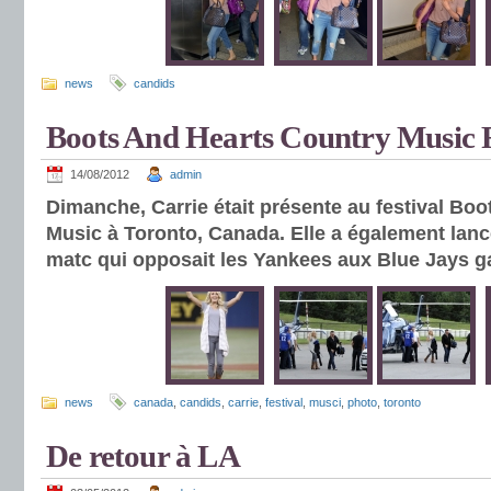
news
candids
Boots And Hearts Country Music F
14/08/2012
admin
Dimanche, Carrie était présente au festival Bo
Music à Toronto, Canada. Elle a également lanc
matc qui opposait les Yankees aux Blue Jays 
news
canada
,
candids
,
carrie
,
festival
,
musci
,
photo
,
toronto
De retour à LA