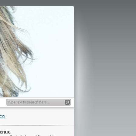
RSS
venue