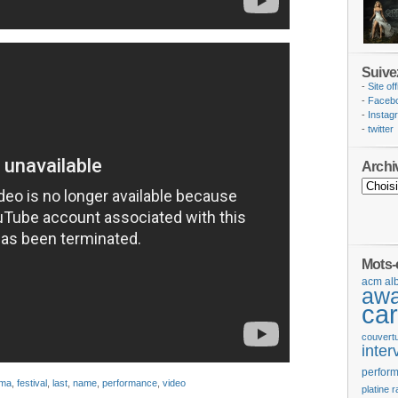
Suive
-
Site off
-
Faceb
-
Instag
-
twitter
Archi
Mots-
acm
al
aw
car
couvert
inter
perfor
ma
,
festival
,
last
,
name
,
performance
,
video
platine
r