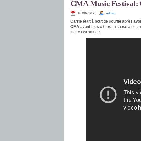
CMA Music Festival: 
18/09/2012
admin
Carrie était à bout de souffle après avo
CMA avant hier.
« C’est la chose à ne pa
titre « last name ».