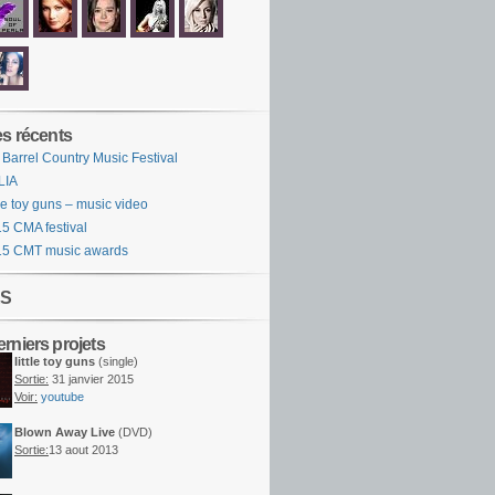
es récents
 Barrel Country Music Festival
LIA
tle toy guns – music video
5 CMA festival
15 CMT music awards
S
rniers projets
little toy guns
(single)
Sortie:
31 janvier 2015
Voir:
youtube
Blown Away Live
(DVD)
Sortie:
13 aout 2013