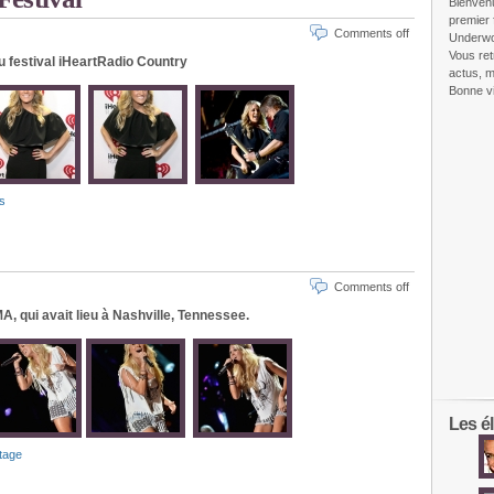
Bienven
premier 
Comments off
Underw
Vous ret
au festival iHeartRadio Country
actus, m
Bonne vi
s
Comments off
MA, qui avait lieu à Nashville, Tennessee.
Les él
tage