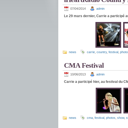
07/04/2014
admin
Le 29 mars dernier, Carrie a participé 
news
carrie
,
country
,
festival
,
photo
CMA Festival
10/06/2013
admin
Carrie a participé hier, au festival du C
news
cma
,
festival
,
photos
,
show
,
s