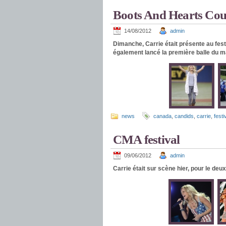
Boots And Hearts Cou
14/08/2012
admin
Dimanche, Carrie était présente au fes
également lancé la première balle du 
news
canada
,
candids
,
carrie
,
festi
CMA festival
09/06/2012
admin
Carrie était sur scène hier, pour le deu