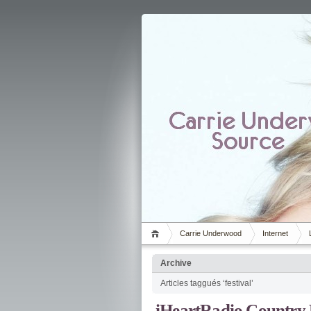
Carrie Underwood
Internet
Archive
Articles taggués ‘festival’
iHeartRadio Country F