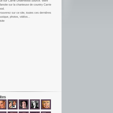
ue sur Carrie Underwood Source. Votre
fansite sur la chanteuse de country Carrie
ood.
rouverez sur ce site, toutes ces dernières
usique, photos, vidéos...
site
ites