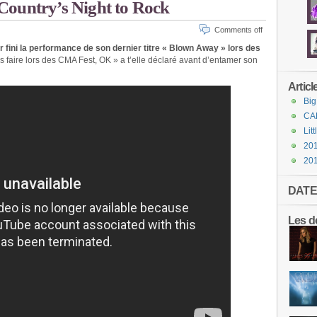
Country’s Night to Rock
Comments off
ir fini la performance de son dernier titre « Blown Away » lors des
s faire lors des CMA Fest, OK » a t’elle déclaré avant d’entamer son
Articl
Big
CA
Lit
201
20
DATE
Les de