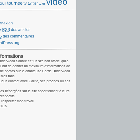
video
tournee
tour
tv
twitter
tyler
nnexion
ux
RSS
des articles
S
des commentaires
dPress.org
nformations
nderwood Source est un site non officiel qui a
l but de donner un maximum d'informations de
 de photos sur la chanteuse Carrie Underwood
utres fans.
aucun contact avec Carrie, ses proches ou ses
os hébergées sur le site appartiennent à leurs
respectifs.
 respecter mon travail.
2015