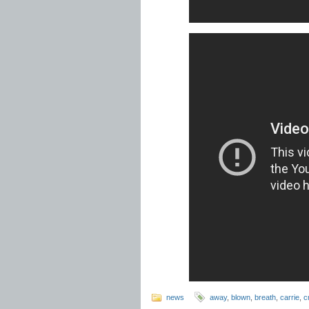
news
away
,
blown
,
breath
,
carrie
,
c