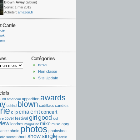
Blown Away
(album)
Sortie:
1 mai 2012
Acheter:
amazon.fr
z Carrie
iciel
ook
ram
ves
Catégories
news
Non classé
Site Update
clefs
awards
apparition
bum
american
ay
blown
cadillacs
candids
behind
rie
cmt
cma
concert
clip
girl
good
festival
cover
ure
idol
view
mike
londres
opry
magazine
music
photos
mance
photo
photoshoot
single
show
shoot
adio
scene
sortie