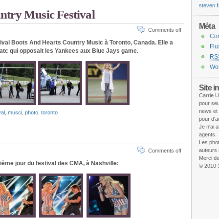
steven
ntry Music Festival
Méta
Comments off
Co
tival Boots And Hearts Country Music à Toronto, Canada. Elle a
Fl
matc qui opposait les Yankees aux Blue Jays game.
RS
Wor
Site i
Carrie U
pour seu
news et
val
,
musci
,
photo
,
toronto
pour d'a
Je n'ai 
agents.
Les phot
auteurs 
Comments off
Merci de
xième jour du festival des CMA, à Nashville:
© 2010-