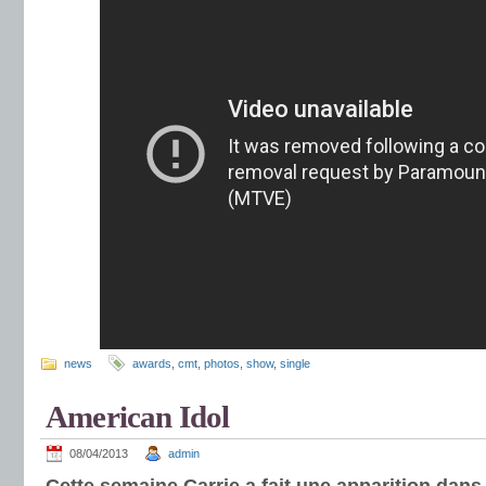
news
awards
,
cmt
,
photos
,
show
,
single
American Idol
08/04/2013
admin