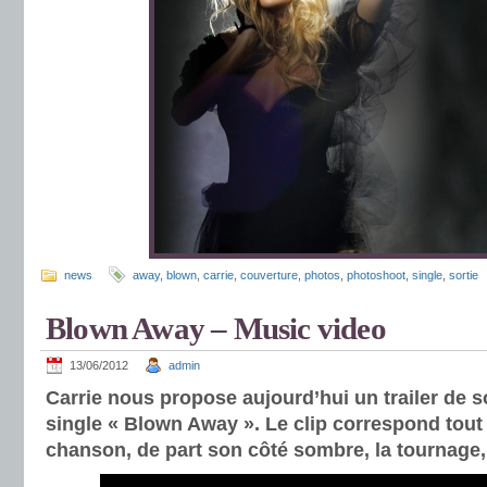
news
away
,
blown
,
carrie
,
couverture
,
photos
,
photoshoot
,
single
,
sortie
Blown Away – Music video
13/06/2012
admin
Carrie nous propose aujourd’hui un trailer de s
single « Blown Away ». Le clip correspond tout à
chanson, de part son côté sombre, la tournage,