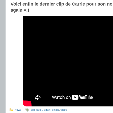
Voici enfin le dernier clip de Carrie pour son n
again »!!
news
clip
,
see u again
,
single
,
video