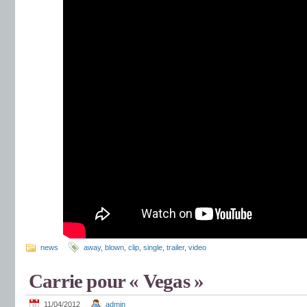
news
away
,
blown
,
clip
,
single
,
trailer
,
video
Carrie pour « Vegas »
11/04/2012
admin