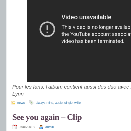
Pour les fans, l’album contient aussi des duo avec 
Lynn
news
always mind
,
audio
,
single
,
willie
See you again – Clip
07/06/2013
admin