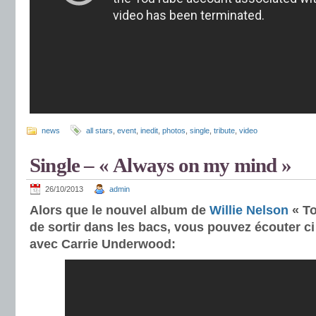
news
all stars
,
event
,
inedit
,
photos
,
single
,
tribute
,
video
Single – « Always on my mind »
26/10/2013
admin
Alors que le nouvel album de
Willie Nelson
« To
de sortir dans les bacs, vous pouvez écouter 
avec Carrie Underwood: