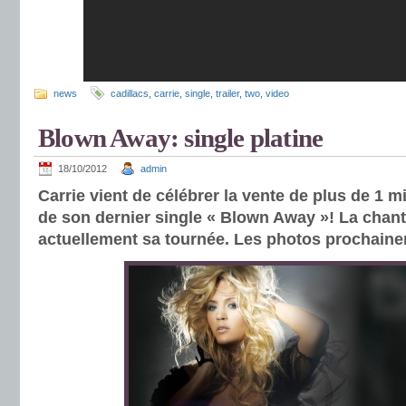
news
cadillacs
,
carrie
,
single
,
trailer
,
two
,
video
Blown Away: single platine
18/10/2012
admin
Carrie vient de célébrer la vente de plus de 1 mi
de son dernier single « Blown Away »! La chan
actuellement sa tournée. Les photos prochain