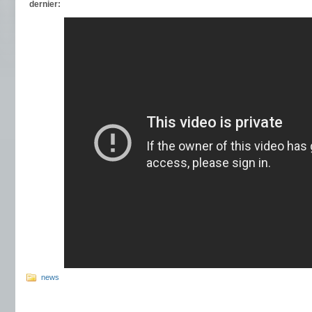
dernier:
news